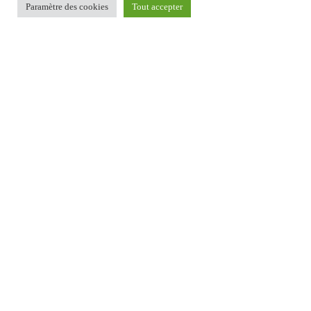
Paramètre des cookies
Tout accepter
To
Top
EN SAVOIR PLUS…
Atelier Chantier d'Insertion
EN SAVOIR PLUS…
Qui contacter ?
SUIVEZ-NOUS SUR :
Facebook