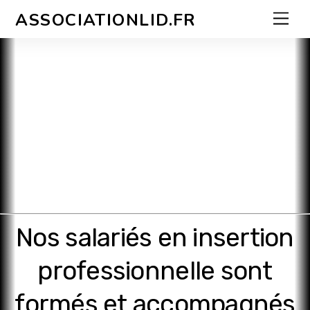
Skip
Men
ASSOCIATIONLID.FR
to
content
Nos salariés en insertion
professionnelle sont
formés et accompagnés